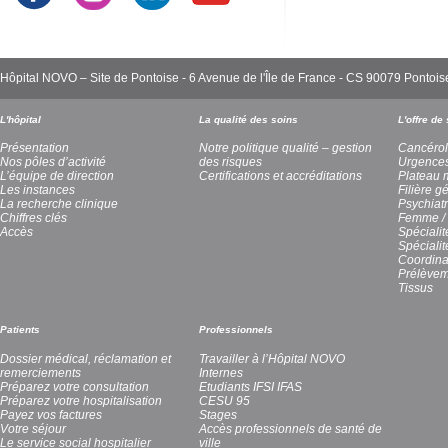
Hôpital NOVO – Site de Pontoise - 6 Avenue de l'Île de France - CS 90079 Pont
L'hôpital
La qualité des soins
L'offre de
Présentation
Notre politique qualité – gestion
Cancérol
Nos pôles d’activité
des risques
Urgence
L’équipe de direction
Certifications et accréditations
Plateau 
Les instances
Filière g
La recherche clinique
Psychiatr
Chiffres clés
Femme / 
Accès
Spécialit
Spéciali
Coordina
Prélèvem
Tissus
Patients
Professionnels
Dossier médical, réclamation et
Travailler à l’Hôpital NOVO
remerciements
Internes
Préparez votre consultation
Etudiants IFSI IFAS
Préparez votre hospitalisation
CESU 95
Payez vos factures
Stages
Votre séjour
Accès professionnels de santé de
Le service social hospitalier
ville