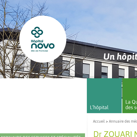
Un hôpit
La Qu
L’hôpital
des s
Accueil
>
Annuaire des mé
Dr ZOUARI