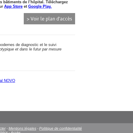
s bâtiments de l’hôpital. Téléchargez
sur
App Store
et
Google Play.
> Voir le plan d'accès
dernes de diagnostic et le suivi
typique et dans le futur par mesure
ital NOVO
cter
-
Mentions légales
-
Politique de confidentialité
blics
-
Accès