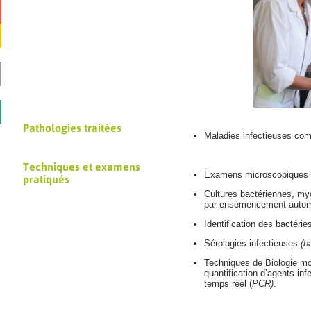
Pathologies traitées
Maladies infectieuses co
Techniques et examens
Examens microscopiques 
pratiqués
Cultures bactériennes, myc
par ensemencement automa
Identification des bactéri
Sérologies infectieuses
(b
Techniques de Biologie molé
quantification d’agents in
temps réel (
PCR)
.