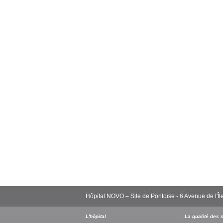
Hôpital NOVO – Site de Pontoise - 6 Avenue de l
L'hôpital
La qualité des 