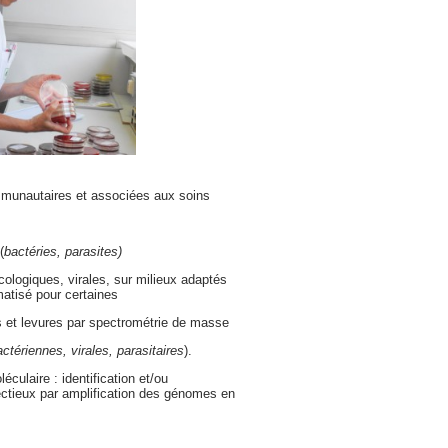
mmunautaires et associées aux soins
(
bactéries, parasites)
ologiques, virales, sur milieux adaptés
tisé pour certaines
es et levures par spectrométrie de masse
actériennes, virales, parasitaires
).
culaire : identification et/ou
fectieux par amplification des génomes en