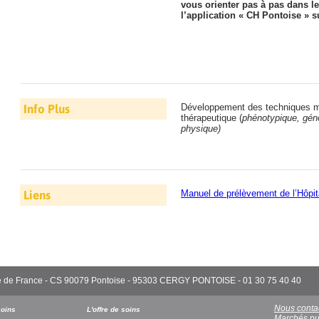
vous orienter pas à pas dans le
l’application « CH Pontoise » 
Info Plus
Développement des techniques mo
thérapeutique (
phénotypique, géno
physique)
Liens
Manuel de prélèvement de l’Hôp
'Île de France - CS 90079 Pontoise - 95303 CERGY PONTOISE - 01 30 75 40 40
Nous conta
soins
L'offre de soins
Marchés pu