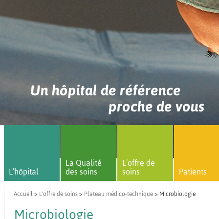
Un hôpital de référence
proche de vous
La Qualité
L’offre de
L’hôpital
des soins
soins
Patients
Accueil
>
L'offre de soins
>
Plateau médico-technique
> Microbiologie
Microbiologie