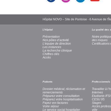
Hôpital NOVO – Site de Pontoise - 6 Avenue de l
L'hôpital
La qualité des 
Présentation
Notre politiqu
Nos pôles d’activité
des risques
L’équipe de direction
Certifications 
Les instances
La recherche clinique
Chiffres clés
Accès
Patients
Professionnels
Dossier médical, réclamation et
Travailler à l
remerciements
Internes
Préparez votre consultation
Etudiants IFSI
Préparez votre hospitalisation
CESU 95
Payez vos factures
Stages
Votre séjour
Accès profess
Le service social hospitalier
ville