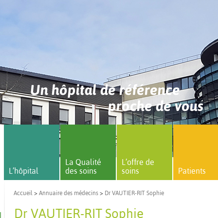
Un hôpital de référence
proche de vous
La Qualité
L’offre de
L’hôpital
des soins
soins
Patients
Accueil
>
Annuaire des médecins
>
Dr VAUTIER-RIT Sophie
Dr VAUTIER-RIT Sophie