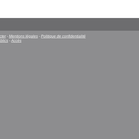
cter
-
Mentions légales
-
Politique de confidentialité
blics
-
Accès