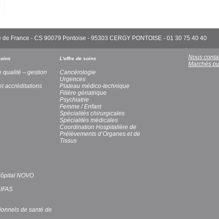
'Île de France - CS 90079 Pontoise - 95303 CERGY PONTOISE - 01 30 75 40 40
Nous conta
soins
L'offre de soins
Marchés pu
e qualité – gestion
Cancérologie
Urgences
et accréditations
Plateau médico-technique
Filière gériatrique
Psychiatrie
Femme / Enfant
Spécialités chirurgicales
Spécialités médicales
Coordination Hospitalière de
Prélèvements d’Organes et de
Tissus
’Hôpital NOVO
 IFAS
ionnels de santé de