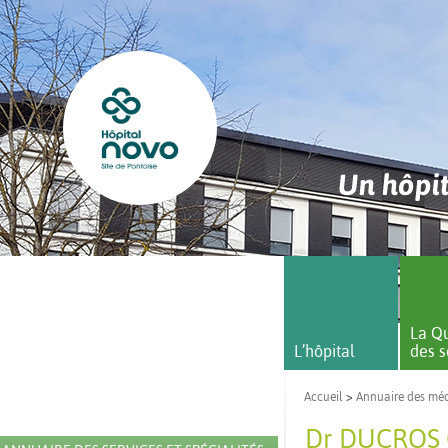
Un hôpit
La Qu
L’hôpital
des s
Accueil
>
Annuaire des mé
Dr DUCROS O