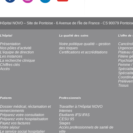
Hôpital NOVO – Site de Pontoise - 6 Avenue de l'Île de France - CS 90079 Pont
L'hôpital
La qualité des soins
L'offre de
Présentation
Notre politique qualité – gestion
Cancérol
Nos pôles d’activité
des risques
Urgence
L’équipe de direction
Certifications et accréditations
Plateau 
Les instances
Filière g
La recherche clinique
Psychiatr
Chiffres clés
Femme / 
Accès
Spécialit
Spéciali
Coordina
Prélèvem
Tissus
Patients
Professionnels
Dossier médical, réclamation et
Travailler à l’Hôpital NOVO
remerciements
Internes
Préparez votre consultation
Etudiants IFSI IFAS
Préparez votre hospitalisation
CESU 95
Payez vos factures
Stages
Votre séjour
Accès professionnels de santé de
Le service social hospitalier
ville