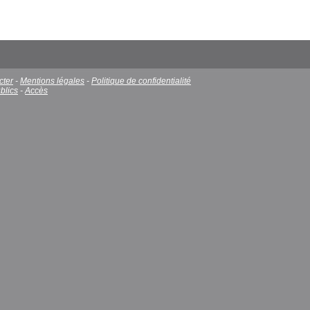
cter
-
Mentions légales
-
Politique de confidentialité
blics
-
Accès