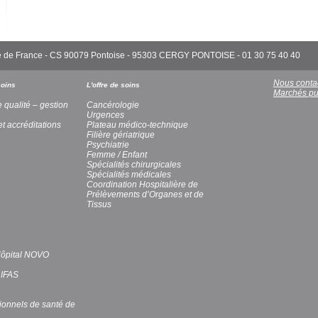
'Île de France - CS 90079 Pontoise - 95303 CERGY PONTOISE - 01 30 75 40 40
Nous conta
soins
L'offre de soins
Marchés pu
e qualité – gestion
Cancérologie
Urgences
et accréditations
Plateau médico-technique
Filière gériatrique
Psychiatrie
Femme / Enfant
Spécialités chirurgicales
Spécialités médicales
Coordination Hospitalière de
Prélèvements d’Organes et de
Tissus
’Hôpital NOVO
 IFAS
ionnels de santé de