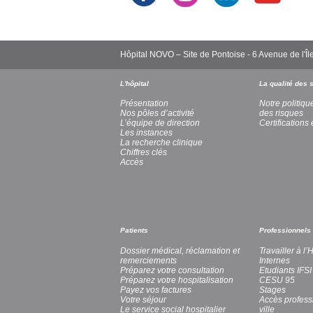
Hôpital NOVO – Site de Pontoise - 6 Avenue de l
L'hôpital
La qualité des 
Présentation
Notre politiqu
Nos pôles d’activité
des risques
L’équipe de direction
Certifications 
Les instances
La recherche clinique
Chiffres clés
Accès
Patients
Professionnels
Dossier médical, réclamation et
Travailler à l
remerciements
Internes
Préparez votre consultation
Etudiants IFSI
Préparez votre hospitalisation
CESU 95
Payez vos factures
Stages
Votre séjour
Accès profess
Le service social hospitalier
ville