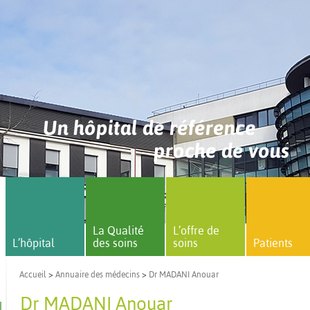
Un hôpital de référence
proche de vous
La Qualité
L’offre de
L’hôpital
des soins
soins
Patients
Accueil
>
Annuaire des médecins
>
Dr MADANI Anouar
Dr MADANI Anouar