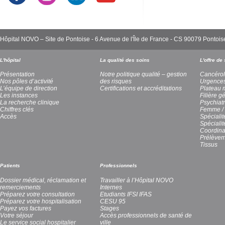
Hôpital NOVO – Site de Pontoise - 6 Avenue de l'Île de France - CS 90079 Pont
L'hôpital
La qualité des soins
L'offre de
Présentation
Notre politique qualité – gestion
Cancérol
Nos pôles d’activité
des risques
Urgence
L’équipe de direction
Certifications et accréditations
Plateau 
Les instances
Filière g
La recherche clinique
Psychiatr
Chiffres clés
Femme / 
Accès
Spécialit
Spéciali
Coordina
Prélèvem
Tissus
Patients
Professionnels
Dossier médical, réclamation et
Travailler à l’Hôpital NOVO
remerciements
Internes
Préparez votre consultation
Etudiants IFSI IFAS
Préparez votre hospitalisation
CESU 95
Payez vos factures
Stages
Votre séjour
Accès professionnels de santé de
Le service social hospitalier
ville