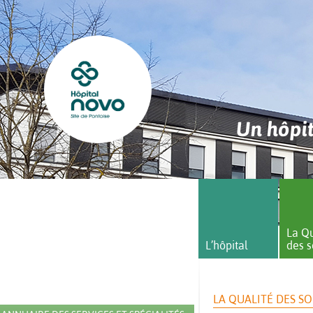
Un hôpit
La Qu
L’hôpital
des s
LA QUALITÉ DES SO