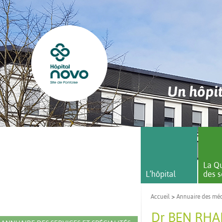
Un hôpit
La Qu
L’hôpital
des s
Accueil
>
Annuaire des mé
Dr BEN RHA