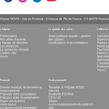
Hôpital NOVO – Site de Pontoise - 6 Avenue de l'Île de France - CS 90079 Pont
L'hôpital
La qualité des soins
L'offre de
Présentation
Notre politique qualité – gestion
Cancérol
Nos pôles d’activité
des risques
Urgence
L’équipe de direction
Certifications et accréditations
Plateau 
Les instances
Filière g
La recherche clinique
Psychiatr
Chiffres clés
Femme / 
Accès
Spécialit
Spéciali
Coordina
Prélèvem
Tissus
Patients
Professionnels
Dossier médical, réclamation et
Travailler à l’Hôpital NOVO
remerciements
Internes
Préparez votre consultation
Etudiants IFSI IFAS
Préparez votre hospitalisation
CESU 95
Payez vos factures
Stages
Votre séjour
Accès professionnels de santé de
Le service social hospitalier
ville