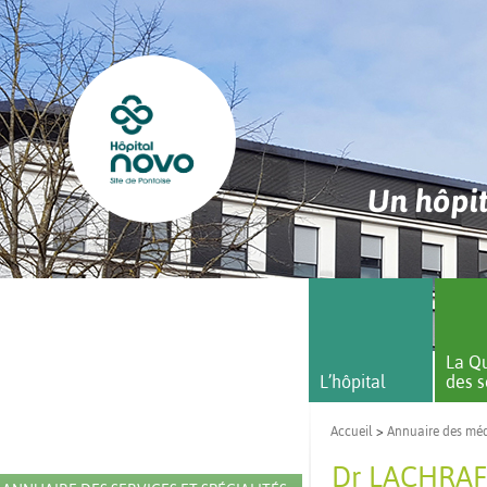
Un hôpit
La Qu
L’hôpital
des s
Accueil
>
Annuaire des mé
Dr LACHRAF