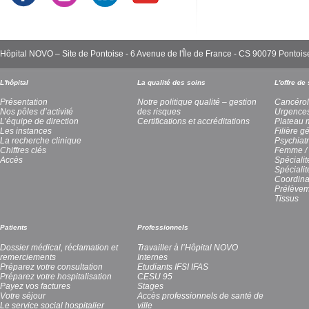
Hôpital NOVO – Site de Pontoise - 6 Avenue de l'Île de France - CS 90079 Pont
L'hôpital
La qualité des soins
L'offre de
Présentation
Notre politique qualité – gestion
Cancérol
Nos pôles d’activité
des risques
Urgence
L’équipe de direction
Certifications et accréditations
Plateau 
Les instances
Filière g
La recherche clinique
Psychiatr
Chiffres clés
Femme / 
Accès
Spécialit
Spéciali
Coordina
Prélèvem
Tissus
Patients
Professionnels
Dossier médical, réclamation et
Travailler à l’Hôpital NOVO
remerciements
Internes
Préparez votre consultation
Etudiants IFSI IFAS
Préparez votre hospitalisation
CESU 95
Payez vos factures
Stages
Votre séjour
Accès professionnels de santé de
Le service social hospitalier
ville