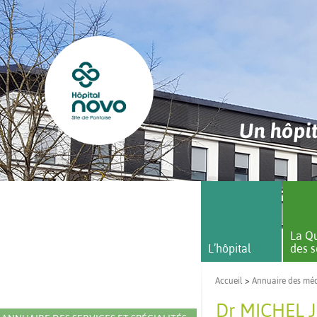
Un hôpit
La Qu
L’hôpital
des s
Accueil
>
Annuaire des mé
Dr MICHEL J