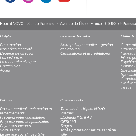
Hôpital NOVO – Site de Pontoise - 6 Avenue de l'Île de France - CS 90079 Pont
L'hôpital
La qualité des soins
L'offre de
Présentation
Notre politique qualité – gestion
Cancérol
Nos pôles d’activité
des risques
Urgence
L’équipe de direction
Certifications et accréditations
Plateau 
Les instances
Filière g
La recherche clinique
Psychiatr
Chiffres clés
Femme / 
Accès
Spécialit
Spéciali
Coordina
Prélèvem
Tissus
Patients
Professionnels
Dossier médical, réclamation et
Travailler à l’Hôpital NOVO
remerciements
Internes
Préparez votre consultation
Etudiants IFSI IFAS
Préparez votre hospitalisation
CESU 95
Payez vos factures
Stages
Votre séjour
Accès professionnels de santé de
Le service social hospitalier
ville