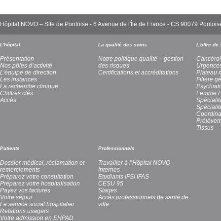
Hôpital NOVO – Site de Pontoise - 6 Avenue de l'Île de France - CS 90079 Pont
L'hôpital
La qualité des soins
L'offre de
Présentation
Notre politique qualité – gestion
Cancérol
Nos pôles d’activité
des risques
Urgence
L’équipe de direction
Certifications et accréditations
Plateau 
Les instances
Filière g
La recherche clinique
Psychiatr
Chiffres clés
Femme / 
Accès
Spécialit
Spéciali
Coordina
Prélèvem
Tissus
Patients
Professionnels
Dossier médical, réclamation et
Travailler à l’Hôpital NOVO
remerciements
Internes
Préparez votre consultation
Etudiants IFSI IFAS
Préparez votre hospitalisation
CESU 95
Payez vos factures
Stages
Votre séjour
Accès professionnels de santé de
Le service social hospitalier
ville
Relations usagers
Votre admission en EHPAD