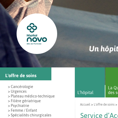
Un hôpit
L'offre de soins
> Cancérologie
La Qu
> Urgences
L’hôpital
des s
> Plateau médico-technique
> Filière gériatrique
Accueil
>
L'offre de soins
>
> Psychiatrie
> Femme / Enfant
Service d’A
> Spécialités chirurgicales