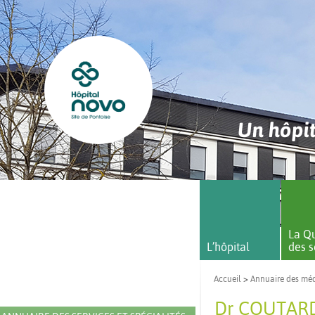
Un hôpit
La Qu
L’hôpital
des s
Accueil
>
Annuaire des mé
Dr COUTARD