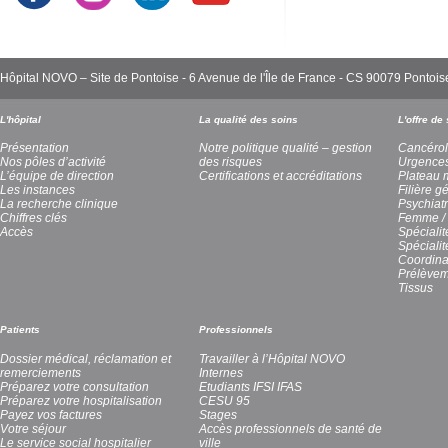
Hôpital NOVO – Site de Pontoise - 6 Avenue de l'Île de France - CS 90079 Pont
L'hôpital
La qualité des soins
L'offre de
Présentation
Notre politique qualité – gestion
Cancérol
Nos pôles d’activité
des risques
Urgence
L’équipe de direction
Certifications et accréditations
Plateau 
Les instances
Filière g
La recherche clinique
Psychiatr
Chiffres clés
Femme / 
Accès
Spécialit
Spéciali
Coordina
Prélèvem
Tissus
Patients
Professionnels
Dossier médical, réclamation et
Travailler à l’Hôpital NOVO
remerciements
Internes
Préparez votre consultation
Etudiants IFSI IFAS
Préparez votre hospitalisation
CESU 95
Payez vos factures
Stages
Votre séjour
Accès professionnels de santé de
Le service social hospitalier
ville