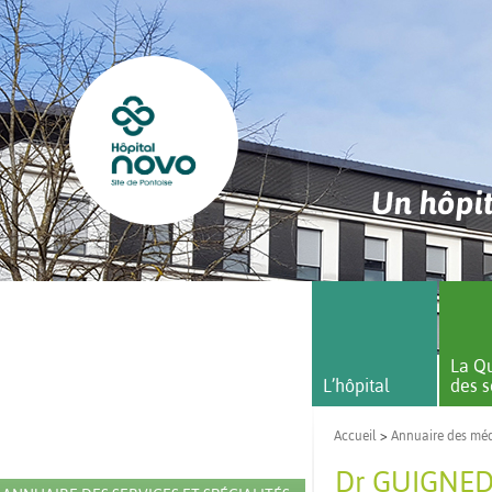
Un hôpit
La Qu
L’hôpital
des s
Accueil
>
Annuaire des mé
Dr GUIGNED