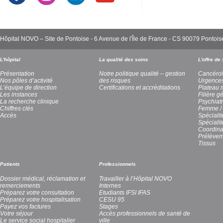
Hôpital NOVO – Site de Pontoise - 6 Avenue de l'Île de France - CS 90079 Pont
L'hôpital
La qualité des soins
L'offre de
Présentation
Notre politique qualité – gestion
Cancérol
Nos pôles d’activité
des risques
Urgence
L’équipe de direction
Certifications et accréditations
Plateau 
Les instances
Filière g
La recherche clinique
Psychiatr
Chiffres clés
Femme / 
Accès
Spécialit
Spéciali
Coordina
Prélèvem
Tissus
Patients
Professionnels
Dossier médical, réclamation et
Travailler à l’Hôpital NOVO
remerciements
Internes
Préparez votre consultation
Etudiants IFSI IFAS
Préparez votre hospitalisation
CESU 95
Payez vos factures
Stages
Votre séjour
Accès professionnels de santé de
Le service social hospitalier
ville