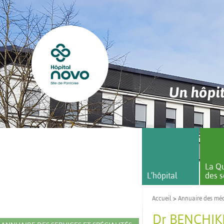
Un hôpit
La Qu
L’hôpital
des s
Accueil
>
Annuaire des mé
Dr BENCHIK