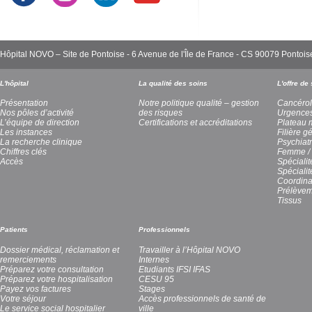
Hôpital NOVO – Site de Pontoise - 6 Avenue de l'Île de France - CS 90079 Pont
L'hôpital
La qualité des soins
L'offre de
Présentation
Notre politique qualité – gestion
Cancérol
Nos pôles d’activité
des risques
Urgence
L’équipe de direction
Certifications et accréditations
Plateau 
Les instances
Filière g
La recherche clinique
Psychiatr
Chiffres clés
Femme / 
Accès
Spécialit
Spéciali
Coordina
Prélèvem
Tissus
Patients
Professionnels
Dossier médical, réclamation et
Travailler à l’Hôpital NOVO
remerciements
Internes
Préparez votre consultation
Etudiants IFSI IFAS
Préparez votre hospitalisation
CESU 95
Payez vos factures
Stages
Votre séjour
Accès professionnels de santé de
Le service social hospitalier
ville