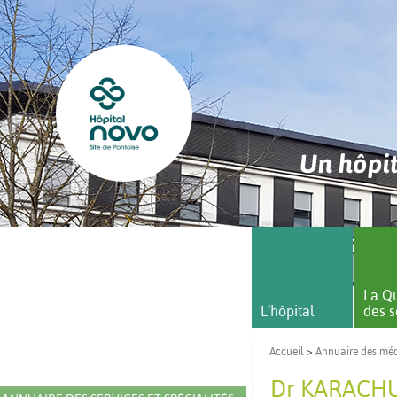
Un hôpit
La Qu
L’hôpital
des s
Accueil
>
Annuaire des mé
Dr KARACH