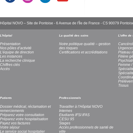
Hôpital NOVO – Site de Pontoise - 6 Avenue de l'Île de France - CS 90079 Pont
L'hôpital
La qualité des soins
L'offre de
Présentation
Notre politique qualité – gestion
Cancérol
Nos pôles d’activité
des risques
Urgence
L’équipe de direction
Certifications et accréditations
Plateau 
Les instances
Filière g
La recherche clinique
Psychiatr
Chiffres clés
Femme / 
Accès
Spécialit
Spéciali
Coordina
Prélèvem
Tissus
Patients
Professionnels
Dossier médical, réclamation et
Travailler à l’Hôpital NOVO
remerciements
Internes
Préparez votre consultation
Etudiants IFSI IFAS
Préparez votre hospitalisation
CESU 95
Payez vos factures
Stages
Votre séjour
Accès professionnels de santé de
Le service social hospitalier
ville