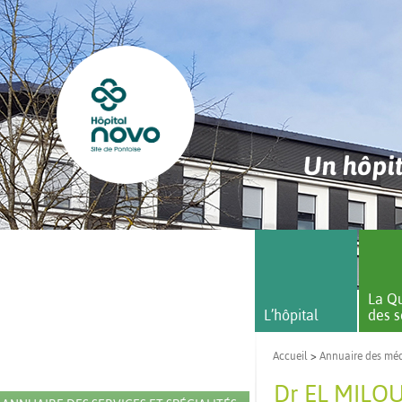
Un hôpit
La Qu
L’hôpital
des s
Accueil
>
Annuaire des mé
Dr EL MILO