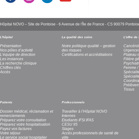
Hôpital NOVO – Site de Pontoise - 6 Avenue de l'Île de France - CS 90079 Pont
L'hôpital
La qualité des soins
L'offre de
Présentation
Notre politique qualité – gestion
Cancérol
Nos pôles d’activité
des risques
Urgence
L’équipe de direction
Certifications et accréditations
Plateau 
Les instances
Filière g
La recherche clinique
Psychiatr
Chiffres clés
Femme / 
Accès
Spécialit
Spéciali
Coordina
Prélèvem
Tissus
Patients
Professionnels
Dossier médical, réclamation et
Travailler à l’Hôpital NOVO
remerciements
Internes
Préparez votre consultation
Etudiants IFSI IFAS
Préparez votre hospitalisation
CESU 95
Payez vos factures
Stages
Votre séjour
Accès professionnels de santé de
Le service social hospitalier
ville