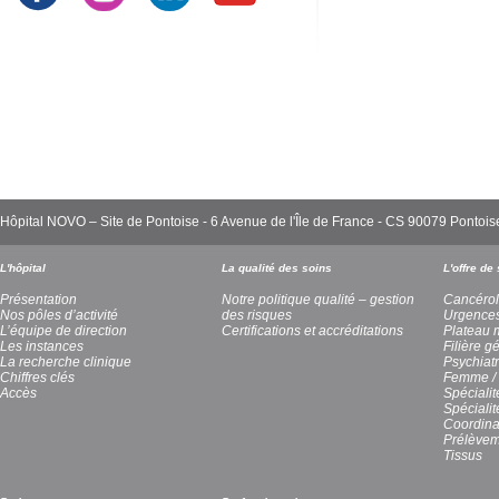
Hôpital NOVO – Site de Pontoise - 6 Avenue de l'Île de France - CS 90079 Pont
L'hôpital
La qualité des soins
L'offre de
Présentation
Notre politique qualité – gestion
Cancérol
Nos pôles d’activité
des risques
Urgence
L’équipe de direction
Certifications et accréditations
Plateau 
Les instances
Filière g
La recherche clinique
Psychiatr
Chiffres clés
Femme / 
Accès
Spécialit
Spéciali
Coordina
Prélèvem
Tissus