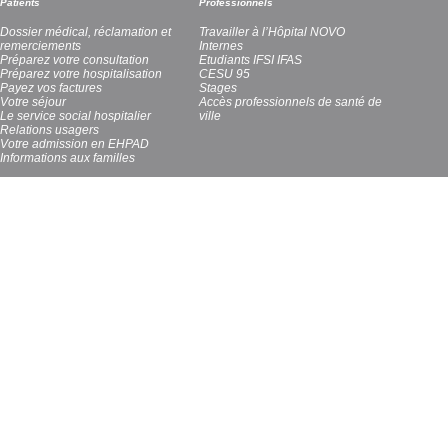
Patients
Professionnels
Dossier médical, réclamation et
Travailler à l’Hôpital NOVO
remerciements
Internes
Préparez votre consultation
Etudiants IFSI IFAS
Préparez votre hospitalisation
CESU 95
Payez vos factures
Stages
Votre séjour
Accès professionnels de santé de
Le service social hospitalier
ville
Relations usagers
Votre admission en EHPAD
Informations aux familles