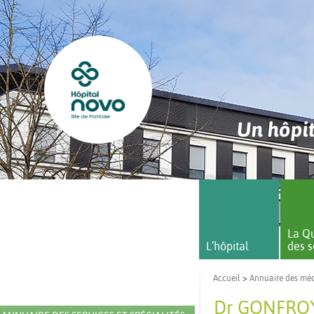
Un hôpit
La Qu
L’hôpital
des s
Accueil
>
Annuaire des mé
Dr GONFROY