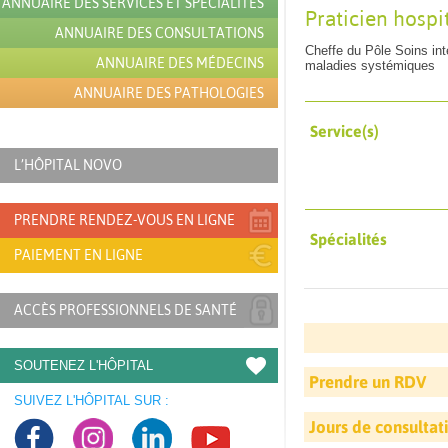
ANNUAIRE DES SERVICES ET SPÉCIALITÉS
Praticien hospi
ANNUAIRE DES CONSULTATIONS
Cheffe du Pôle Soins in
ANNUAIRE DES MÉDECINS
maladies systémiques
ANNUAIRE DES PATHOLOGIES
Service(s)
L’HÔPITAL NOVO
PRENDRE RENDEZ-VOUS EN LIGNE
Spécialités
PAIEMENT EN LIGNE
ACCÈS PROFESSIONNELS DE SANTÉ
SOUTENEZ L'HÔPITAL
Prendre un RDV
SUIVEZ L'HÔPITAL SUR :
Jours de consultat