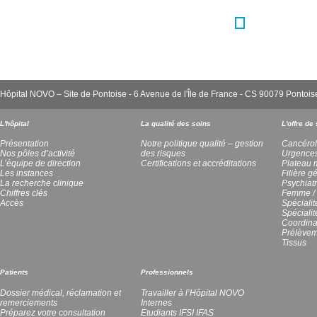
Hôpital NOVO – Site de Pontoise - 6 Avenue de l'Île de France - CS 90079 Pont
L'hôpital
La qualité des soins
L'offre de
Présentation
Notre politique qualité – gestion
Cancérol
Nos pôles d’activité
des risques
Urgence
L’équipe de direction
Certifications et accréditations
Plateau 
Les instances
Filière g
La recherche clinique
Psychiatr
Chiffres clés
Femme / 
Accès
Spécialit
Spéciali
Coordina
Prélèvem
Tissus
Patients
Professionnels
Dossier médical, réclamation et
Travailler à l’Hôpital NOVO
remerciements
Internes
Préparez votre consultation
Etudiants IFSI IFAS