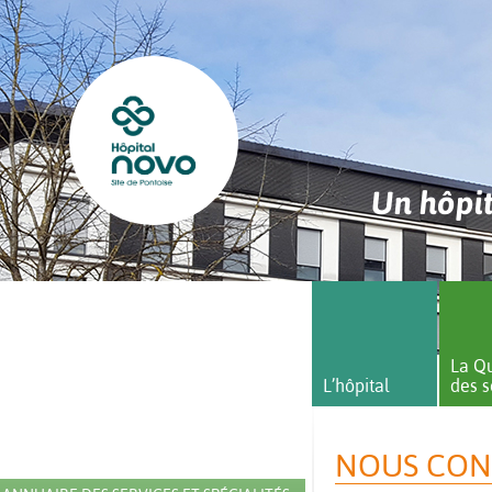
Un hôpit
La Qu
L’hôpital
des s
NOUS CON