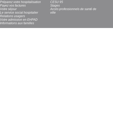
Préparez votre hospitalisation
CESU 95
Payez vos factures
Stages
Votre séjour
Accès professionnels de santé de
Le service social hospitalier
ville
Relations usagers
Votre admission en EHPAD
Informations aux familles