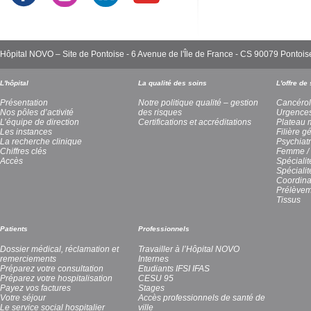
Hôpital NOVO – Site de Pontoise - 6 Avenue de l'Île de France - CS 90079 Pont
L'hôpital
La qualité des soins
L'offre de
Présentation
Notre politique qualité – gestion
Cancérol
Nos pôles d’activité
des risques
Urgence
L’équipe de direction
Certifications et accréditations
Plateau 
Les instances
Filière g
La recherche clinique
Psychiatr
Chiffres clés
Femme / 
Accès
Spécialit
Spéciali
Coordina
Prélèvem
Tissus
Patients
Professionnels
Dossier médical, réclamation et
Travailler à l’Hôpital NOVO
remerciements
Internes
Préparez votre consultation
Etudiants IFSI IFAS
Préparez votre hospitalisation
CESU 95
Payez vos factures
Stages
Votre séjour
Accès professionnels de santé de
Le service social hospitalier
ville