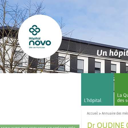
Un hôpit
La Qu
L’hôpital
des s
Accueil
>
Annuaire des mé
Dr OUDINE C