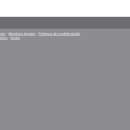
cter
-
Mentions légales
-
Politique de confidentialité
blics
-
Accès