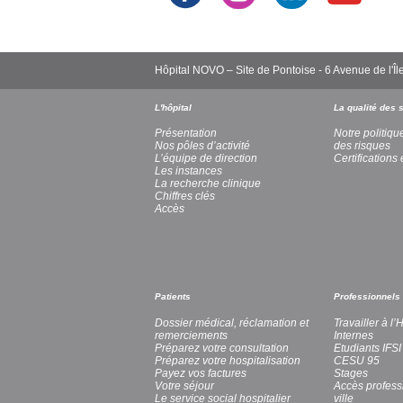
Hôpital NOVO – Site de Pontoise - 6 Avenue de l
L'hôpital
La qualité des 
Présentation
Notre politiqu
Nos pôles d’activité
des risques
L’équipe de direction
Certifications 
Les instances
La recherche clinique
Chiffres clés
Accès
Patients
Professionnels
Dossier médical, réclamation et
Travailler à l
remerciements
Internes
Préparez votre consultation
Etudiants IFSI
Préparez votre hospitalisation
CESU 95
Payez vos factures
Stages
Votre séjour
Accès profess
Le service social hospitalier
ville