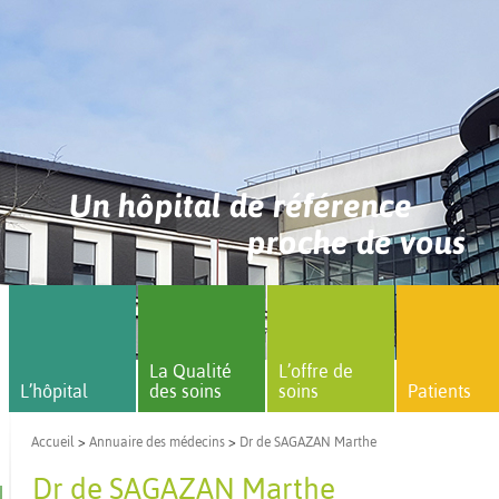
Un hôpital de référence
proche de vous
La Qualité
L’offre de
L’hôpital
des soins
soins
Patients
Accueil
>
Annuaire des médecins
>
Dr de SAGAZAN Marthe
Dr de SAGAZAN Marthe