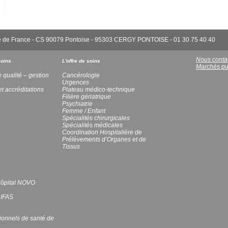
'Île de France - CS 90079 Pontoise - 95303 CERGY PONTOISE - 01 30 75 40 40
Nous conta
soins
L'offre de soins
Marchés pu
e qualité – gestion
Cancérologie
Urgences
et accréditations
Plateau médico-technique
Filière gériatrique
Psychiatrie
Femme / Enfant
Spécialités chirurgicales
Spécialités médicales
Coordination Hospitalière de
Prélèvements d’Organes et de
Tissus
’Hôpital NOVO
 IFAS
ionnels de santé de