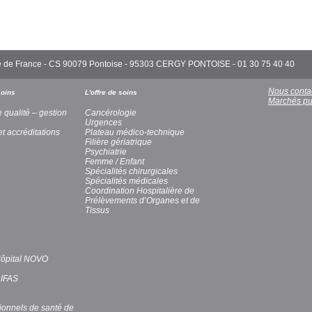
'Île de France - CS 90079 Pontoise - 95303 CERGY PONTOISE - 01 30 75 40 40
Nous conta
soins
L'offre de soins
Marchés pu
e qualité – gestion
Cancérologie
Urgences
et accréditations
Plateau médico-technique
Filière gériatrique
Psychiatrie
Femme / Enfant
Spécialités chirurgicales
Spécialités médicales
Coordination Hospitalière de
Prélèvements d’Organes et de
Tissus
’Hôpital NOVO
 IFAS
ionnels de santé de