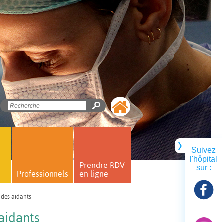
Suivez
l'hôpital
Prendre RDV
sur :
Professionnels
en ligne
des aidants
aidants