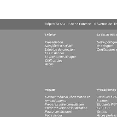
Hôpital NOVO – Site de Pontoise - 6 Avenue de l
L'hôpital
La qualité des 
Présentation
Notre politiqu
Nos pôles d’activité
des risques
L’équipe de direction
Certifications 
Les instances
La recherche clinique
Chiffres clés
Accès
Patients
Professionnels
Dossier médical, réclamation et
Travailler à l
remerciements
Internes
Préparez votre consultation
Etudiants IFSI
Préparez votre hospitalisation
CESU 95
Payez vos factures
Stages
Votre séjour
Accès profess