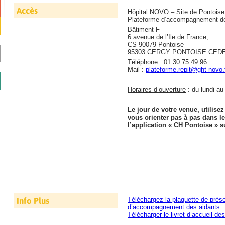
Accès
Hôpital NOVO – Site de Pontoise
Plateforme d’accompagnement de
Bâtiment F
6 avenue de l’Ile de France,
CS 90079 Pontoise
95303 CERGY PONTOISE CED
Téléphone : 01 30 75 49 96
Mail :
plateforme.repit@ght-novo.
Horaires d’ouverture
: du lundi au
Le jour de votre venue, utilise
vous orienter pas à pas dans le
l’application « CH Pontoise » 
Info Plus
Téléchargez la plaquette de prése
d’accompagnement des aidants
Télécharger le livret d’accueil 