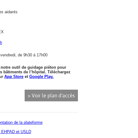
s aidants
EX
fr
 vendredi, de 9h30 à 17h00
z notre outil de guidage piéton pour
s bâtiments de l’hôpital. Téléchargez
sur
App Store
et
Google Play.
> Voir le plan d'accès
ntation de la plateforme
des EHPAD et USLD