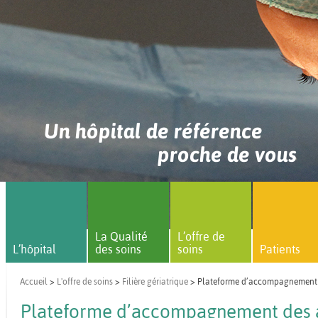
Un hôpital de référence
proche de vous
La Qualité
L’offre de
L’hôpital
des soins
soins
Patients
Accueil
>
L'offre de soins
>
Filière gériatrique
> Plateforme d’accompagnement 
Plateforme d’accompagnement des 