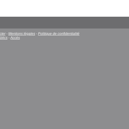
cter
-
Mentions légales
-
Politique de confidentialité
blics
-
Accès