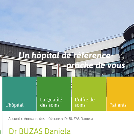
Un hôpital de référence
proche de vous
La Qualité
L’offre de
L’hôpital
des soins
soins
Patients
Accueil
>
Annuaire des médecins
>
Dr BUZAS Daniela
Dr BUZAS Daniela