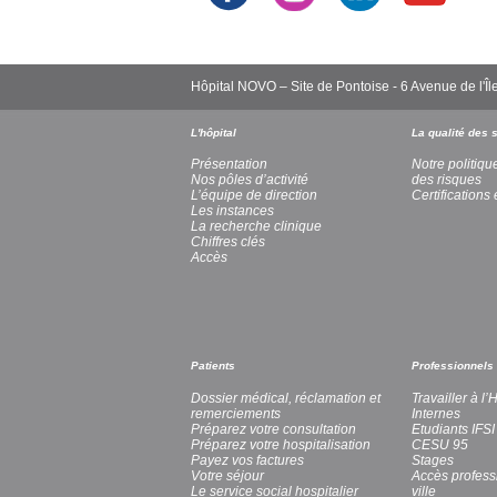
Hôpital NOVO – Site de Pontoise - 6 Avenue de l
L'hôpital
La qualité des 
Présentation
Notre politiqu
Nos pôles d’activité
des risques
L’équipe de direction
Certifications 
Les instances
La recherche clinique
Chiffres clés
Accès
Patients
Professionnels
Dossier médical, réclamation et
Travailler à l
remerciements
Internes
Préparez votre consultation
Etudiants IFSI
Préparez votre hospitalisation
CESU 95
Payez vos factures
Stages
Votre séjour
Accès profess
Le service social hospitalier
ville