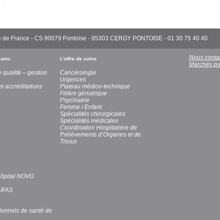
'Île de France - CS 90079 Pontoise - 95303 CERGY PONTOISE - 01 30 75 40 40
Nous conta
soins
L'offre de soins
Marchés pu
e qualité – gestion
Cancérologie
Urgences
et accréditations
Plateau médico-technique
Filière gériatrique
Psychiatrie
Femme / Enfant
Spécialités chirurgicales
Spécialités médicales
Coordination Hospitalière de
Prélèvements d’Organes et de
Tissus
’Hôpital NOVO
 IFAS
ionnels de santé de