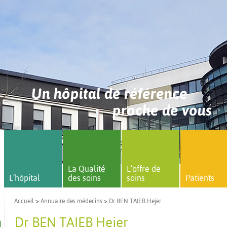
Un hôpital de référence
proche de vous
La Qualité
L’offre de
L’hôpital
des soins
soins
Patients
Accueil
>
Annuaire des médecins
>
Dr BEN TAIEB Hejer
Dr BEN TAIEB Hejer