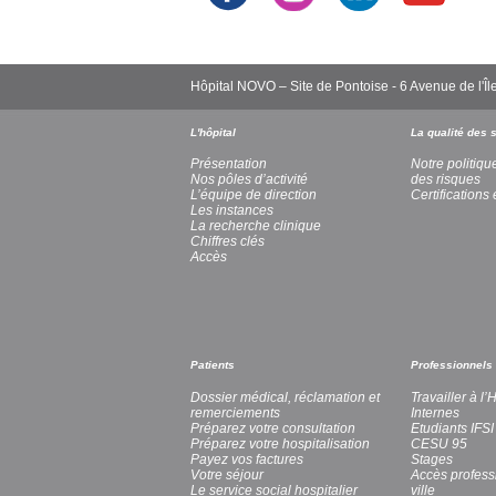
Hôpital NOVO – Site de Pontoise - 6 Avenue de l
L'hôpital
La qualité des 
Présentation
Notre politiqu
Nos pôles d’activité
des risques
L’équipe de direction
Certifications 
Les instances
La recherche clinique
Chiffres clés
Accès
Patients
Professionnels
Dossier médical, réclamation et
Travailler à l
remerciements
Internes
Préparez votre consultation
Etudiants IFSI
Préparez votre hospitalisation
CESU 95
Payez vos factures
Stages
Votre séjour
Accès profess
Le service social hospitalier
ville