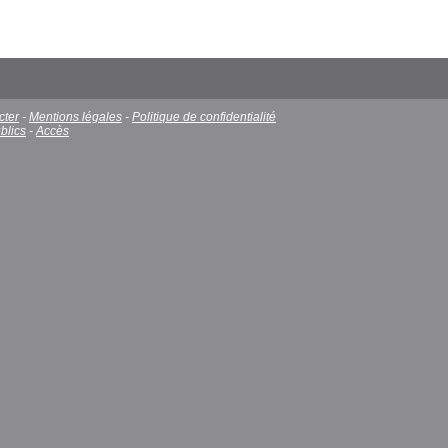
cter
-
Mentions légales
-
Politique de confidentialité
blics
-
Accès