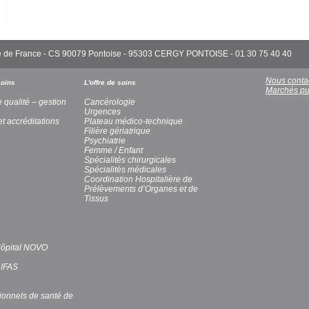
'Île de France - CS 90079 Pontoise - 95303 CERGY PONTOISE - 01 30 75 40 40
Nous conta
soins
L'offre de soins
Marchés pu
e qualité – gestion
Cancérologie
Urgences
et accréditations
Plateau médico-technique
Filière gériatrique
Psychiatrie
Femme / Enfant
Spécialités chirurgicales
Spécialités médicales
Coordination Hospitalière de
Prélèvements d’Organes et de
Tissus
’Hôpital NOVO
 IFAS
ionnels de santé de