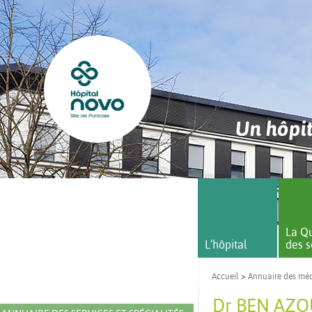
Un hôpit
La Qu
L’hôpital
des s
Accueil
>
Annuaire des mé
Dr BEN AZ