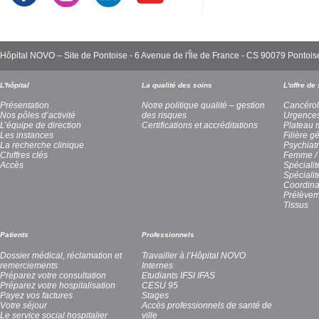
Hôpital NOVO – Site de Pontoise - 6 Avenue de l'Île de France - CS 90079 Pont
L'hôpital
La qualité des soins
L'offre de
Présentation
Notre politique qualité – gestion
Cancérol
Nos pôles d’activité
des risques
Urgence
L’équipe de direction
Certifications et accréditations
Plateau 
Les instances
Filière g
La recherche clinique
Psychiatr
Chiffres clés
Femme / 
Accès
Spécialit
Spéciali
Coordina
Prélèvem
Tissus
Patients
Professionnels
Dossier médical, réclamation et
Travailler à l’Hôpital NOVO
remerciements
Internes
Préparez votre consultation
Etudiants IFSI IFAS
Préparez votre hospitalisation
CESU 95
Payez vos factures
Stages
Votre séjour
Accès professionnels de santé de
Le service social hospitalier
ville