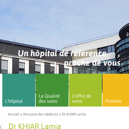
Un hôpital de référence
proche de vous
La Qualité
L’offre de
L’hôpital
des soins
soins
Patients
Accueil
>
Annuaire des médecins
>
Dr KHIAR Lamia
Dr KHIAR Lamia