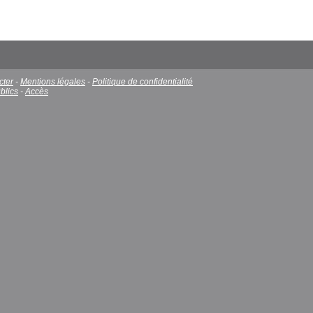
cter
-
Mentions légales
-
Politique de confidentialité
blics
-
Accès