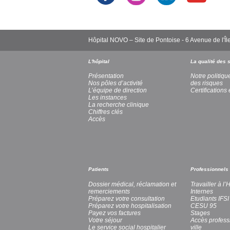
Hôpital NOVO – Site de Pontoise - 6 Avenue de l
L'hôpital
La qualité des 
Présentation
Notre politiqu
Nos pôles d’activité
des risques
L’équipe de direction
Certifications 
Les instances
La recherche clinique
Chiffres clés
Accès
Patients
Professionnels
Dossier médical, réclamation et
Travailler à l
remerciements
Internes
Préparez votre consultation
Etudiants IFSI
Préparez votre hospitalisation
CESU 95
Payez vos factures
Stages
Votre séjour
Accès profess
Le service social hospitalier
ville