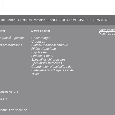
'Île de France - CS 90079 Pontoise - 95303 CERGY PONTOISE - 01 30 75 40 40
Nous conta
soins
L'offre de soins
Marchés pu
e qualité – gestion
Cancérologie
Urgences
et accréditations
Plateau médico-technique
Filière gériatrique
Psychiatrie
Femme / Enfant
Spécialités chirurgicales
Spécialités médicales
Coordination Hospitalière de
Prélèvements d’Organes et de
Tissus
’Hôpital NOVO
 IFAS
ionnels de santé de