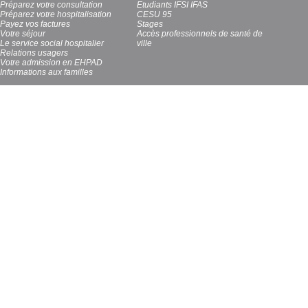
Préparez votre consultation
Etudiants IFSI IFAS
Préparez votre hospitalisation
CESU 95
Payez vos factures
Stages
Votre séjour
Accès professionnels de santé de
Le service social hospitalier
ville
Relations usagers
Votre admission en EHPAD
Informations aux familles