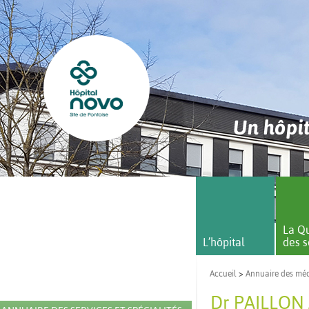
Un hôpit
La Qu
L’hôpital
des s
Accueil
>
Annuaire des mé
Dr PAILLON 