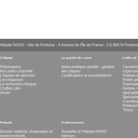
Hôpital NOVO – Site de Pontoise - 6 Avenue de l'Île de France - CS 90079 Pont
L'hôpital
La qualité des soins
L'offre de
Présentation
Notre politique qualité – gestion
Cancérol
Nos pôles d’activité
des risques
Urgence
L’équipe de direction
Certifications et accréditations
Plateau 
Les instances
Filière g
La recherche clinique
Psychiatr
Chiffres clés
Femme / 
Accès
Spécialit
Spéciali
Coordina
Prélèvem
Tissus
Patients
Professionnels
Dossier médical, réclamation et
Travailler à l’Hôpital NOVO
remerciements
Internes