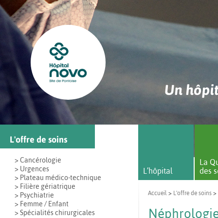
Un hôpit
L'offre de soins
> Cancérologie
La Qu
> Urgences
L’hôpital
des s
> Plateau médico-technique
> Filière gériatrique
Accueil
>
L'offre de soins
>
> Psychiatrie
> Femme / Enfant
Néphrologie
> Spécialités chirurgicales