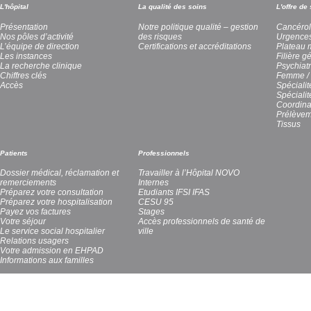
L'hôpital
La qualité des soins
L'offre de
Présentation
Notre politique qualité – gestion
Cancérol
Nos pôles d’activité
des risques
Urgence
L’équipe de direction
Certifications et accréditations
Plateau 
Les instances
Filière g
La recherche clinique
Psychiatr
Chiffres clés
Femme / 
Accès
Spécialit
Spéciali
Coordina
Prélèvem
Tissus
Patients
Professionnels
Dossier médical, réclamation et
Travailler à l’Hôpital NOVO
remerciements
Internes
Préparez votre consultation
Etudiants IFSI IFAS
Préparez votre hospitalisation
CESU 95
Payez vos factures
Stages
Votre séjour
Accès professionnels de santé de
Le service social hospitalier
ville
Relations usagers
Votre admission en EHPAD
Informations aux familles