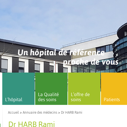
Un hôpital de référence
proche de vous
La Qualité
L’offre de
L’hôpital
des soins
soins
Patients
Accueil
>
Annuaire des médecins
>
Dr HARB Rami
Dr HARB Rami