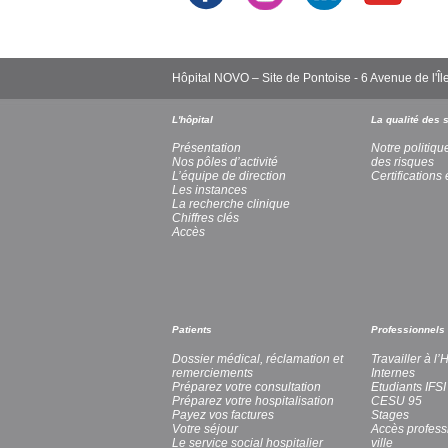
Hôpital NOVO – Site de Pontoise - 6 Avenue de l
L'hôpital
La qualité des 
Présentation
Notre politiqu
Nos pôles d’activité
des risques
L’équipe de direction
Certifications 
Les instances
La recherche clinique
Chiffres clés
Accès
Patients
Professionnels
Dossier médical, réclamation et
Travailler à l
remerciements
Internes
Préparez votre consultation
Etudiants IFSI
Préparez votre hospitalisation
CESU 95
Payez vos factures
Stages
Votre séjour
Accès profess
Le service social hospitalier
ville