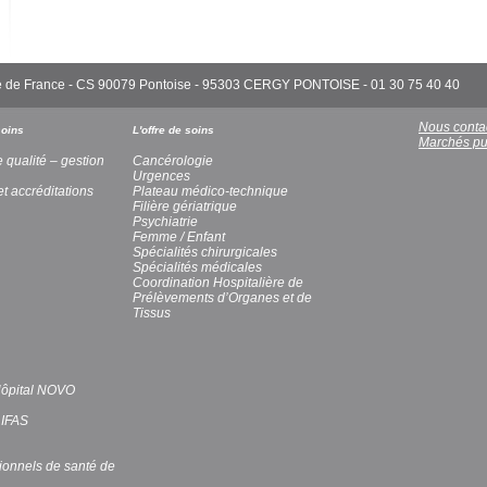
'Île de France - CS 90079 Pontoise - 95303 CERGY PONTOISE - 01 30 75 40 40
Nous conta
soins
L'offre de soins
Marchés pu
e qualité – gestion
Cancérologie
Urgences
et accréditations
Plateau médico-technique
Filière gériatrique
Psychiatrie
Femme / Enfant
Spécialités chirurgicales
Spécialités médicales
Coordination Hospitalière de
Prélèvements d’Organes et de
Tissus
’Hôpital NOVO
 IFAS
ionnels de santé de