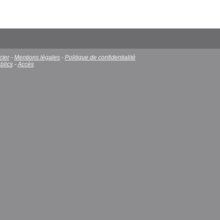
cter
-
Mentions légales
-
Politique de confidentialité
blics
-
Accès