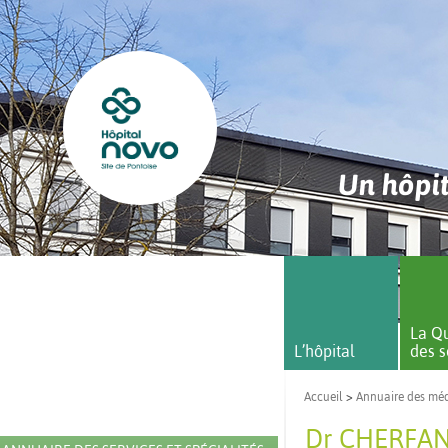
Un hôpit
La Qu
L’hôpital
des s
Accueil
>
Annuaire des mé
Dr CHERFA