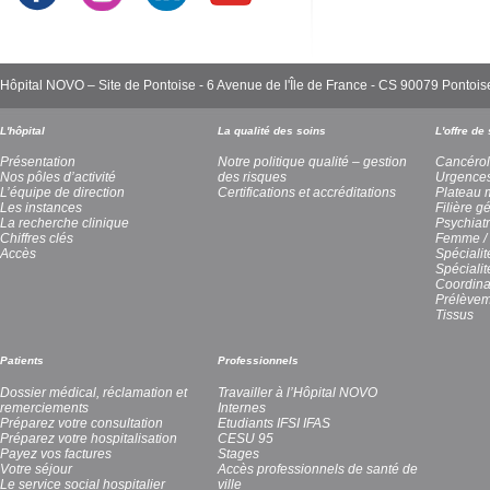
Hôpital NOVO – Site de Pontoise - 6 Avenue de l'Île de France - CS 90079 Pont
L'hôpital
La qualité des soins
L'offre de
Présentation
Notre politique qualité – gestion
Cancérol
Nos pôles d’activité
des risques
Urgence
L’équipe de direction
Certifications et accréditations
Plateau 
Les instances
Filière g
La recherche clinique
Psychiatr
Chiffres clés
Femme / 
Accès
Spécialit
Spéciali
Coordina
Prélèvem
Tissus
Patients
Professionnels
Dossier médical, réclamation et
Travailler à l’Hôpital NOVO
remerciements
Internes
Préparez votre consultation
Etudiants IFSI IFAS
Préparez votre hospitalisation
CESU 95
Payez vos factures
Stages
Votre séjour
Accès professionnels de santé de
Le service social hospitalier
ville