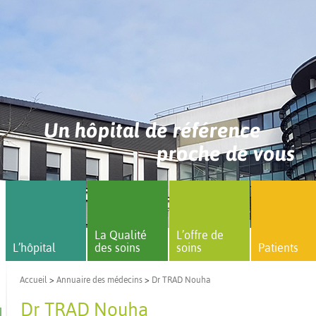
Un hôpital de référence
proche de vous
La Qualité
L’offre de
L’hôpital
des soins
soins
Patients
Accueil
>
Annuaire des médecins
>
Dr TRAD Nouha
Dr TRAD Nouha