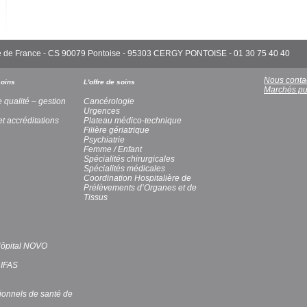
'Île de France - CS 90079 Pontoise - 95303 CERGY PONTOISE - 01 30 75 40 40
Nous conta
soins
L'offre de soins
Marchés pu
e qualité – gestion
Cancérologie
Urgences
et accréditations
Plateau médico-technique
Filière gériatrique
Psychiatrie
Femme / Enfant
Spécialités chirurgicales
Spécialités médicales
Coordination Hospitalière de
Prélèvements d’Organes et de
Tissus
’Hôpital NOVO
 IFAS
ionnels de santé de