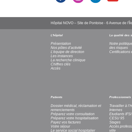
Hôpital NOVO – Site de Pontoise - 6 Avenue de l
L'hôpital
La qualité des 
Présentation
Notre politiqu
Nos pôles d’activité
des risques
L’équipe de direction
Certifications 
Les instances
La recherche clinique
Chiffres clés
Accès
Patients
Professionnels
Dossier médical, réclamation et
Travailler à l
remerciements
Internes
Préparez votre consultation
Etudiants IFSI
Préparez votre hospitalisation
CESU 95
Payez vos factures
Stages
Votre séjour
Accès profess
Le service social hospitalier
ville