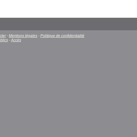
cter
-
Mentions légales
-
Politique de confidentialité
blics
-
Accès