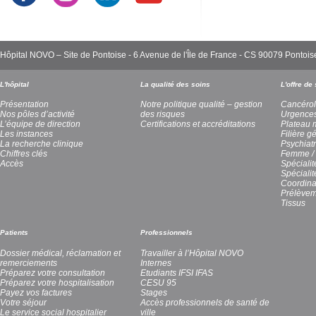
Hôpital NOVO – Site de Pontoise - 6 Avenue de l'Île de France - CS 90079 Pont
L'hôpital
La qualité des soins
L'offre de
Présentation
Notre politique qualité – gestion
Cancérol
Nos pôles d’activité
des risques
Urgence
L’équipe de direction
Certifications et accréditations
Plateau 
Les instances
Filière g
La recherche clinique
Psychiatr
Chiffres clés
Femme / 
Accès
Spécialit
Spéciali
Coordina
Prélèvem
Tissus
Patients
Professionnels
Dossier médical, réclamation et
Travailler à l’Hôpital NOVO
remerciements
Internes
Préparez votre consultation
Etudiants IFSI IFAS
Préparez votre hospitalisation
CESU 95
Payez vos factures
Stages
Votre séjour
Accès professionnels de santé de
Le service social hospitalier
ville