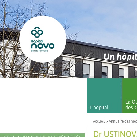
Un hôpit
La Qu
L’hôpital
des s
Accueil
>
Annuaire des mé
Dr USTINOVA