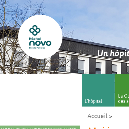
Un hôpit
La Qu
L’hôpital
des s
Accueil
>