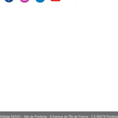
Hôpital NOVO – Site de Pontoise - 6 Avenue de l'Île de France - CS 90079 Pont