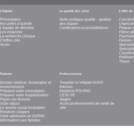
L'hôpital
La qualité des soins
L'offre de
Présentation
Notre politique qualité – gestion
Cancérol
Nos pôles d’activité
des risques
Urgence
L’équipe de direction
Certifications et accréditations
Plateau 
Les instances
Filière g
La recherche clinique
Psychiatr
Chiffres clés
Femme / 
Accès
Spécialit
Spéciali
Coordina
Prélèvem
Tissus
Patients
Professionnels
Dossier médical, réclamation et
Travailler à l’Hôpital NOVO
remerciements
Internes
Préparez votre consultation
Etudiants IFSI IFAS
Préparez votre hospitalisation
CESU 95
Payez vos factures
Stages
Votre séjour
Accès professionnels de santé de
Le service social hospitalier
ville
Relations usagers
Votre admission en EHPAD
Informations aux familles