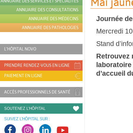
Mai jaun
ANNUAIRE DES SERVICES ET SPÉCIALITÉS
ANNUAIRE DES CONSULTATIONS
Journée de 
ANNUAIRE DES MÉDECINS
ANNUAIRE DES PATHOLOGIES
Mercredi 10
Stand d’inf
L’HÔPITAL NOVO
Retrouvez n
laboratoir
PRENDRE RENDEZ-VOUS EN LIGNE
d’accueil d
PAIEMENT EN LIGNE
ACCÈS PROFESSIONNELS DE SANTÉ
SOUTENEZ L'HÔPITAL
SUIVEZ L'HÔPITAL SUR :