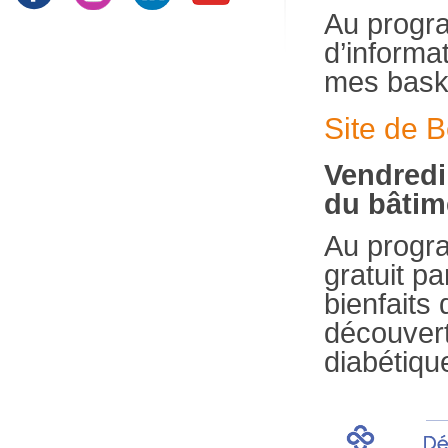
Au progra
d’informa
mes baske
Site de 
Vendredi
du bâtime
Au progra
gratuit pa
bienfaits 
découvert
diabétiqu