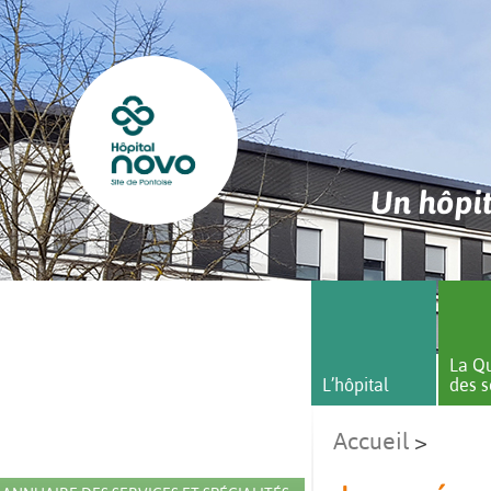
Un hôpit
La Qu
L’hôpital
des s
Accueil
>