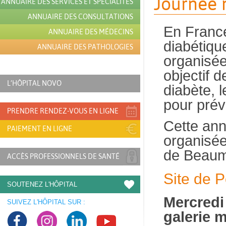
Journée 
ANNUAIRE DES SERVICES ET SPÉCIALITÉS
ANNUAIRE DES CONSULTATIONS
En France
ANNUAIRE DES MÉDECINS
diabétiqu
ANNUAIRE DES PATHOLOGIES
organisée
objectif d
L’HÔPITAL NOVO
diabète, 
pour prév
PRENDRE RENDEZ-VOUS EN LIGNE
Cette ann
PAIEMENT EN LIGNE
organisée
de Beaum
ACCÈS PROFESSIONNELS DE SANTÉ
Site de 
SOUTENEZ L'HÔPITAL
Mercredi
SUIVEZ L'HÔPITAL SUR :
galerie 