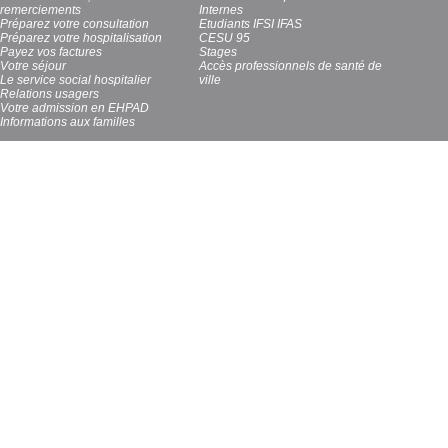
remerciements
Internes
Préparez votre consultation
Etudiants IFSI IFAS
Préparez votre hospitalisation
CESU 95
Payez vos factures
Stages
Votre séjour
Accès professionnels de santé de
Le service social hospitalier
ville
Relations usagers
Votre admission en EHPAD
Informations aux familles