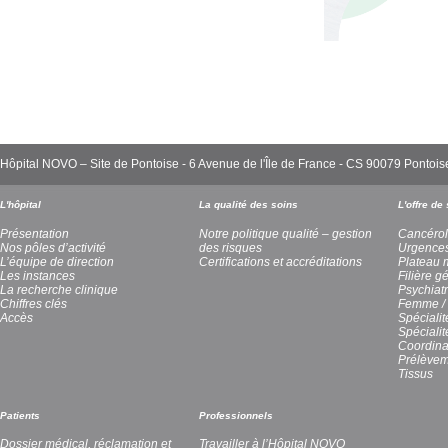
Hôpital NOVO – Site de Pontoise - 6 Avenue de l'Île de France - CS 90079 Pont
L'hôpital
La qualité des soins
L'offre de
Présentation
Notre politique qualité – gestion
Cancérol
Nos pôles d’activité
des risques
Urgence
L’équipe de direction
Certifications et accréditations
Plateau 
Les instances
Filière g
La recherche clinique
Psychiatr
Chiffres clés
Femme / 
Accès
Spécialit
Spéciali
Coordina
Prélèvem
Tissus
Patients
Professionnels
Dossier médical, réclamation et
Travailler à l’Hôpital NOVO