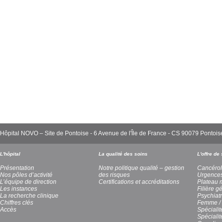
Hôpital NOVO – Site de Pontoise - 6 Avenue de l'Île de France - CS 90079 Pont
L'hôpital
La qualité des soins
L'offre de
Présentation
Notre politique qualité – gestion
Cancérol
Nos pôles d’activité
des risques
Urgence
L’équipe de direction
Certifications et accréditations
Plateau 
Les instances
Filière g
La recherche clinique
Psychiatr
Chiffres clés
Femme / 
Accès
Spécialit
Spéciali