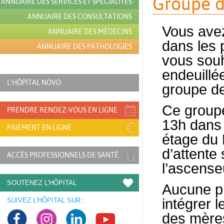
Groupe d
ANNUAIRE DES SERVICES ET SPÉCIALITÉS
ANNUAIRE DES CONSULTATIONS
Vous avez
ANNUAIRE DES MÉDECINS
dans
les 
ANNUAIRE DES PATHOLOGIES
vous sou
endeuillé
L’HÔPITAL NOVO
groupe
d
Ce groupe
PRENDRE RENDEZ-VOUS EN LIGNE
13h dans 
PAIEMENT EN LIGNE
étage du 
d’attente 
ACCÈS PROFESSIONNELS DE SANTÉ
l’ascense
SOUTENEZ L'HÔPITAL
Aucune pr
intégrer l
SUIVEZ L'HÔPITAL SUR :
des mère