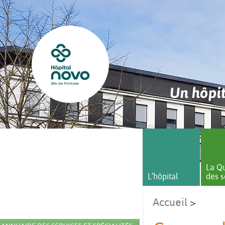
Un hôpit
La Qu
L’hôpital
des s
Accueil
>