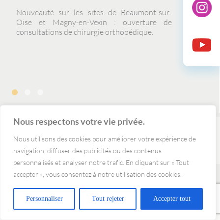
Nouveauté sur les sites de Beaumont-sur-
Oise et Magny-en-Vexin : ouverture de
consultations de chirurgie orthopédique.
Nous respectons votre vie privée.
Nous utilisons des cookies pour améliorer votre expérience de
Standard :
01 39 37 15 20
Fax : 01 39 37 17 99
navigation, diffuser des publicités ou des contenus
personnalisés et analyser notre trafic. En cliquant sur « Tout
Réalisation : Interlude Santé
accepter », vous consentez à notre utilisation des cookies.
Personnaliser
Tout rejeter
Accepter tout