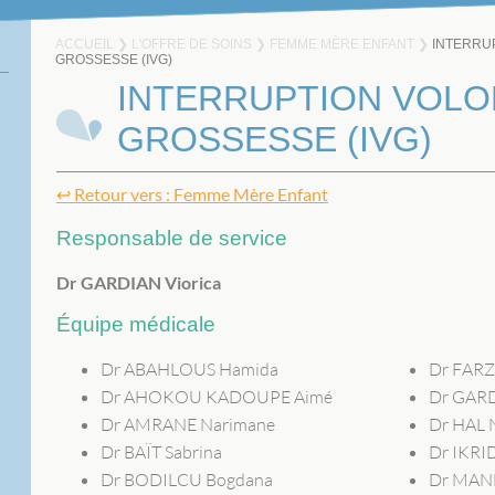
ACCUEIL
❯
L'OFFRE DE SOINS
❯
FEMME MÈRE ENFANT
❯
INTERRU
GROSSESSE (IVG)
INTERRUPTION VOLO
GROSSESSE (IVG)
↩ Retour vers : Femme Mère Enfant
Responsable de service
Dr GARDIAN Viorica
Équipe médicale
Dr ABAHLOUS Hamida
Dr FARZ
Dr AHOKOU KADOUPE Aimé
Dr GARD
Dr AMRANE Narimane
Dr HAL 
Dr BAÏT Sabrina
Dr IKRI
Dr BODILCU Bogdana
Dr MANF