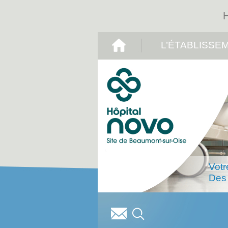
L’ÉTABLISSE
Votr
Des 