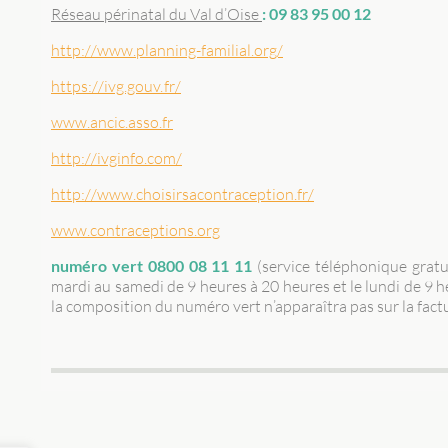
Réseau périnatal du Val d’Oise
: 09 83 95 00 12
http://www.planning-familial.org/
https://ivg.gouv.fr/
www.ancic.asso.fr
http://ivginfo.com/
http://www.choisirsacontraception.fr/
www.contraceptions.org
numéro vert 0800 08 11 11
(service téléphonique gratui
mardi au samedi de 9 heures à 20 heures et le lundi de 9 he
la composition du numéro vert n’apparaîtra pas sur la fac